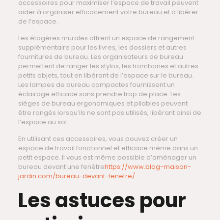
accessoires pour maximiser l’espace de travail peuvent
aider à organiser efficacement votre bureau et à libérer
de l’espace.
Les étagères murales offrent un espace de rangement
supplémentaire pour les livres, les dossiers et autres
fournitures de bureau. Les organisateurs de bureau
permettent de ranger les stylos, les trombones et autres
petits objets, tout en libérant de l’espace sur le bureau.
Les lampes de bureau compactes fournissent un
éclairage efficace sans prendre trop de place. Les
sièges de bureau ergonomiques et pliables peuvent
être rangés lorsqu’ils ne sont pas utilisés, libérant ainsi de
l’espace au sol.
En utilisant ces accessoires, vous pouvez créer un
espace de travail fonctionnel et efficace même dans un
petit espace. Il vous est même possible d’aménager un
bureau devant une fenêtre
https://www.blog-maison-
jardin.com/bureau-devant-fenetre/
.
Les astuces pour