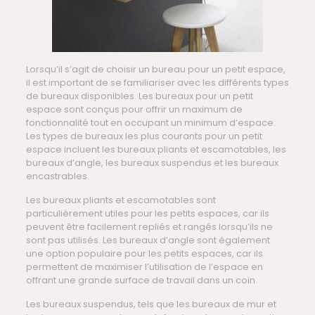
Lorsqu’il s’agit de choisir un bureau pour un petit espace,
il est important de se familiariser avec les différents types
de bureaux disponibles. Les bureaux pour un petit
espace sont conçus pour offrir un maximum de
fonctionnalité tout en occupant un minimum d’espace.
Les types de bureaux les plus courants pour un petit
espace incluent les bureaux pliants et escamotables, les
bureaux d’angle, les bureaux suspendus et les bureaux
encastrables.
Les bureaux pliants et escamotables sont
particulièrement utiles pour les petits espaces, car ils
peuvent être facilement repliés et rangés lorsqu’ils ne
sont pas utilisés. Les bureaux d’angle sont également
une option populaire pour les petits espaces, car ils
permettent de maximiser l’utilisation de l’espace en
offrant une grande surface de travail dans un coin.
Les bureaux suspendus, tels que les bureaux de mur et