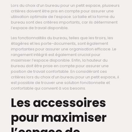
Lors du choix d’un bureau pour un petit espace, plusieurs
critères doivent être pris en compte pour assurer une
utilisation optimale de l’espace. La taille et la forme du
bureau sont des critères importants, car ils déterminent
l’espace de travail disponible.
Les fonctionnalités du bureau, telles que les tiroirs, les
étagères et les porte-documents, sont également
importantes pour assurer une organisation efficace. Le
rangement intégré est également crucial pour
maximiser l’espace disponible. Enfin, la hauteur du
bureau doit être prise en compte pour assurer une
position de travail confortable. En considérant ces
critères lors du choix d’un bureau pour un petit espace, il
est possible de trouver une solution fonctionnelle et
confortable qui convient à vos besoins.
Les accessoires
pour maximiser