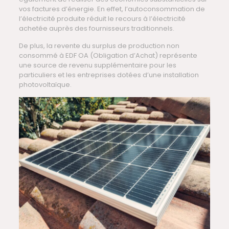
vos factures d’énergie. En effet, l’autoconsommation de
l’électricité produite réduit le recours à l’électricité
achetée auprès des fournisseurs traditionnels.
De plus, la revente du surplus de production non
consommé à EDF OA (Obligation d’Achat) représente
une source de revenu supplémentaire pour les
particuliers et les entreprises dotées d’une installation
photovoltaïque.