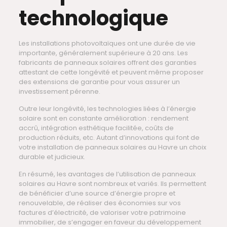
technologique
Les installations photovoltaïques ont une durée de vie
importante, généralement supérieure à 20 ans. Les
fabricants de panneaux solaires offrent des garanties
attestant de cette longévité et peuvent même proposer
des extensions de garantie pour vous assurer un
investissement pérenne.
Outre leur longévité, les technologies liées à l’énergie
solaire sont en constante amélioration : rendement
accrû, intégration esthétique facilitée, coûts de
production réduits, etc. Autant d’innovations qui font de
votre installation de panneaux solaires au Havre un choix
durable et judicieux.
En résumé, les avantages de l’utilisation de panneaux
solaires au Havre sont nombreux et variés. Ils permettent
de bénéficier d’une source d’énergie propre et
renouvelable, de réaliser des économies sur vos
factures d’électricité, de valoriser votre patrimoine
immobilier, de s’engager en faveur du développement