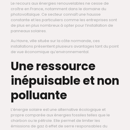
Le recours aux énergies renouvelables ne cesse de
croître en France, notamment dans le domaine du
photovoltaïque. Ce secteur connaît une hausse
constante et les particuliers comme les entreprises sont
de plus en plus nombreux à opter pour l’installation de
panneaux solaires.
Au Havre, ville située sur la côte normande, ces
installations présentent plusieurs avantages tant du point
de vue économique qu’environnemental.
Une ressource
inépuisable et non
polluante
L’énergie solaire est une alternative écologique et
propre comparée aux énergies fossiles telles que le
charbon ou le pétrole. Elle permet de limiter les
émissions de gaz à effet de serre responsables du