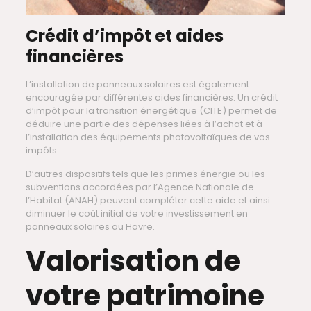
Crédit d’impôt et aides
financières
L’installation de panneaux solaires est également
encouragée par différentes aides financières. Un crédit
d’impôt pour la transition énergétique (CITE) permet de
déduire une partie des dépenses liées à l’achat et à
l’installation des équipements photovoltaïques de vos
impôts.
D’autres dispositifs tels que les primes énergie ou les
subventions accordées par l’Agence Nationale de
l’Habitat (ANAH) peuvent compléter cette aide et ainsi
diminuer le coût initial de votre investissement en
panneaux solaires au Havre.
Valorisation de
votre patrimoine