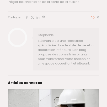
régler les charnières de la porte de la cuisine.
Partager
0
Stephanie
Stéphanie est une rédactrice
spécialisée dans le style de vie et la
décoration intérieure. Son blog
propose des conseils inspirants
pour transformer votre maison en
un espace accueillant et élégant.
Articles connexes