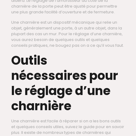
aidera. Le réglage de l’amortisseur du côté de la
charnière de la porte peut être ajusté pour permettre
une plus grande facilité d’ouverture et de fermeture.
Une charnière est un dispositif mécanique qui relie un
objet, généralement une porte, à un autre objet, dans la
plupart des cas un mur. Pour le réglage d’une charnière,
vous aurez besoin de quelques outils et quelques
conseils pratiques, ne bougez pas on a ce qu’il vous faut.
Outils
nécessaires pour
le réglage d’une
charnière
Une charnière est facile à réparer si on a les bons outils
et quelques conseils utiles, suivez le guide pour en savoir
plus. Il existe de nombreux types de charnières qui