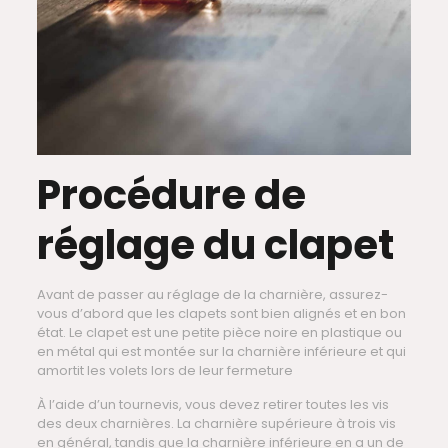
Procédure de
réglage du clapet
Avant de passer au réglage de la charnière, assurez-
vous d’abord que les clapets sont bien alignés et en bon
état. Le clapet est une petite pièce noire en plastique ou
en métal qui est montée sur la charnière inférieure et qui
amortit les volets lors de leur fermeture
À l’aide d’un tournevis, vous devez retirer toutes les vis
des deux charnières. La charnière supérieure à trois vis
en général, tandis que la charnière inférieure en a un de