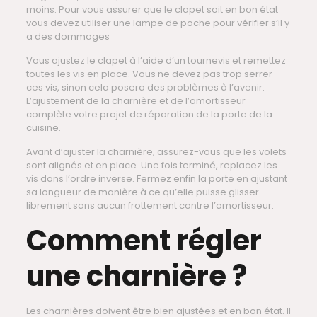
moins. Pour vous assurer que le clapet soit en bon état
vous devez utiliser une lampe de poche pour vérifier s’il y
a des dommages
Vous ajustez le clapet à l’aide d’un tournevis et remettez
toutes les vis en place. Vous ne devez pas trop serrer
ces vis, sinon cela posera des problèmes à l’avenir.
L’ajustement de la charnière et de l’amortisseur
complète votre projet de réparation de la porte de la
cuisine.
Avant d’ajuster la charnière, assurez-vous que les volets
sont alignés et en place. Une fois terminé, replacez les
vis dans l’ordre inverse. Fermez enfin la porte en ajustant
sa longueur de manière à ce qu’elle puisse glisser
librement sans aucun frottement contre l’amortisseur.
Comment régler
une charnière ?
Les charnières doivent être bien ajustées et en bon état. Il