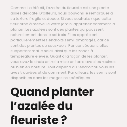
Comme il a été dit, l’azalée du fleuriste est une plante
assez délicate. D’ailleurs, nous pouvons le remarquer à
sa texture fragile et douce. Si vous souhaitez que cette
fleur orne à merveille votre jardin, apprenez comment la
planter. Les azalées sont des plantes qui poussent
naturellement dans le sol frais. Elles apprécient
particulièrement les endroits semi-ombragés, car ce
sont des plantes de sous-bois. Par conséquent, elles
supportent mal le soleil ainsi que les zones à
température élevée. Quant à la façon de les planter,
vous avez le choix entre la mise en terre avec les racines
ou bien en bouture. Tout dépend du l’endroit où vous les
avez trouvées et de comment. Par ailleurs, les semis sont
disponibles dans les magasins spécifiques.
Quand planter
l’azalée du
fleuriste ?