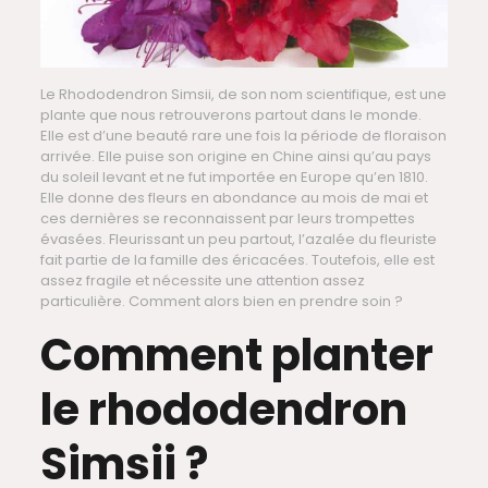
Le Rhododendron Simsii, de son nom scientifique, est une
plante que nous retrouverons partout dans le monde.
Elle est d’une beauté rare une fois la période de floraison
arrivée. Elle puise son origine en Chine ainsi qu’au pays
du soleil levant et ne fut importée en Europe qu’en 1810.
Elle donne des fleurs en abondance au mois de mai et
ces dernières se reconnaissent par leurs trompettes
évasées. Fleurissant un peu partout, l’azalée du fleuriste
fait partie de la famille des éricacées. Toutefois, elle est
assez fragile et nécessite une attention assez
particulière. Comment alors bien en prendre soin ?
Comment planter
le rhododendron
Simsii ?