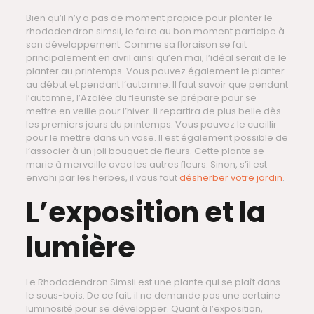
Bien qu’il n’y a pas de moment propice pour planter le
rhododendron simsii, le faire au bon moment participe à
son développement. Comme sa floraison se fait
principalement en avril ainsi qu’en mai, l’idéal serait de le
planter au printemps. Vous pouvez également le planter
au début et pendant l’automne. Il faut savoir que pendant
l’automne, l’Azalée du fleuriste se prépare pour se
mettre en veille pour l’hiver. Il repartira de plus belle dès
les premiers jours du printemps. Vous pouvez le cueillir
pour le mettre dans un vase. Il est également possible de
l’associer à un joli bouquet de fleurs. Cette plante se
marie à merveille avec les autres fleurs. Sinon, s’il est
envahi par les herbes, il vous faut
désherber votre jardin
.
L’exposition et la
lumière
Le Rhododendron Simsii est une plante qui se plaît dans
le sous-bois. De ce fait, il ne demande pas une certaine
luminosité pour se développer. Quant à l’exposition,