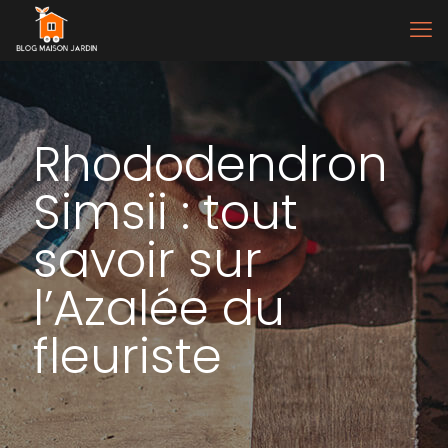
Rhododendron
Simsii : tout
savoir sur
l’Azalée du
fleuriste