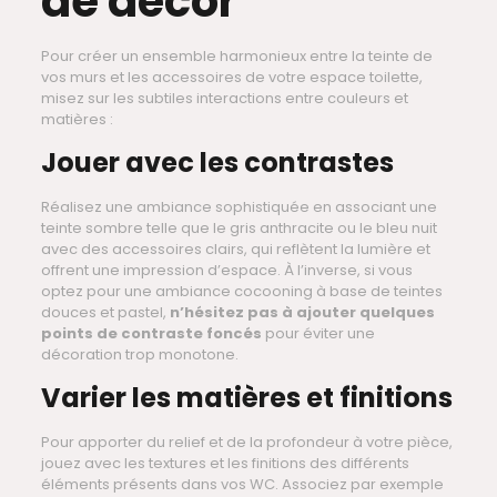
de décor
Pour créer un ensemble harmonieux entre la teinte de
vos murs et les accessoires de votre espace toilette,
misez sur les subtiles interactions entre couleurs et
matières :
Jouer avec les contrastes
Réalisez une ambiance sophistiquée en associant une
teinte sombre telle que le gris anthracite ou le bleu nuit
avec des accessoires clairs, qui reflètent la lumière et
offrent une impression d’espace. À l’inverse, si vous
optez pour une ambiance cocooning à base de teintes
douces et pastel,
n’hésitez pas à ajouter quelques
points de contraste foncés
pour éviter une
décoration trop monotone.
Varier les matières et finitions
Pour apporter du relief et de la profondeur à votre pièce,
jouez avec les textures et les finitions des différents
éléments présents dans vos WC. Associez par exemple