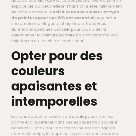
autant d’attention que les autres pièces. Les WC sont un
espace clé qui peut refléter l’harmonie et le raffinement
de votre demeure.
Choisir la bonne couleur et type
de peinture pour vos WC est essentiel
pour créer
une ambiance élégante et agréable. Nous vous
donnerons quelques conseils pour vous aider à
sélectionner la peinture parfaite pour transformer vos
toilettes en un lieu chic et sophistiqué.
Opter pour des
couleurs
apaisantes et
intemporelles
Les tons doux et relaxants sont idéals pour inviter au
calme et à la détente dans ces espaces trop souvent
banalisés. Optez pour des teintes neutres et légères
comme le beige, le taupe ou le gris clair pour apporter