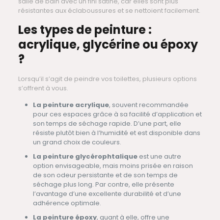
salle de bain avec un fini satiné, car elles sont plus
résistantes aux éclaboussures et se nettoient facilement.
Les types de peinture :
acrylique, glycérine ou époxy
?
Lorsqu’il s’agit de peindre vos toilettes, plusieurs options
s’offrent à vous.
La peinture acrylique
, souvent recommandée
pour ces espaces grâce à sa facilité d’application et
son temps de séchage rapide. D’une part, elle
résiste plutôt bien à l’humidité et est disponible dans
un grand choix de couleurs.
La peinture glycérophtalique
est une autre
option envisageable, mais moins prisée en raison
de son odeur persistante et de son temps de
séchage plus long. Par contre, elle présente
l’avantage d’une excellente durabilité et d’une
adhérence optimale.
La peinture époxy
, quant à elle, offre une