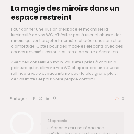
La magie des miroirs dans un
espace restreint
Pour donner une illusion d’espace et maximiser la
luminosité de vos WC, n’hésitez pas à user et abuser des
miroirs qui vont projeter la lumière et créer une sensation
d’amplitude. Optez pour des modèles élégants avec des
cadres travaillés, assortis au reste de votre décoration.
Avec ces conseils en main, vous êtes prêts à choisir la
peinture qui sublimera vos WC et apportera une touche
raffinée à votre espace intime pour le plus grand plaisir
de vos invités et pour votre propre confort !
Partager
0
Stephanie
Stéphanie est une rédactrice
spécialisée dans le style de vie et la