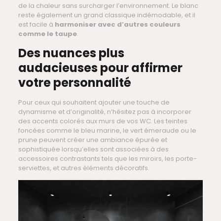
de la chaleur sans surcharger l’environnement. Le blanc
reste également un grand classique indémodable, et il
est facile à
harmoniser avec d’autres couleurs
comme le taupe
.
Des nuances plus
audacieuses pour affirmer
votre personnalité
Pour ceux qui souhaitent ajouter une touche de
dynamisme et d’originalité, n’hésitez pas à incorporer
des accents colorés aux murs de vos WC. Les teintes
foncées comme le bleu marine, le vert émeraude ou le
prune peuvent créer une ambiance épurée et
sophistiquée lorsqu’elles sont associées à des
accessoires contrastants tels que les miroirs, les porte-
serviettes, et autres éléments décoratifs.